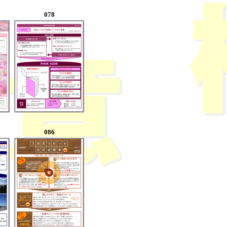
078
086