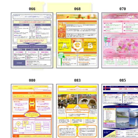
066
068
070
080
083
085