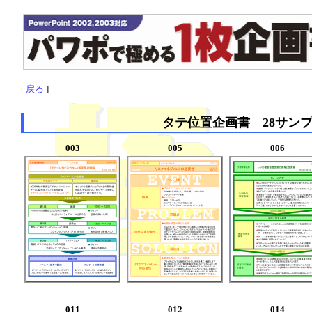
[
戻る
]
タテ位置企画書 28サン
003
005
006
011
012
014