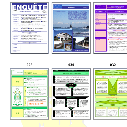
028
030
032