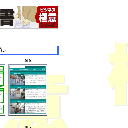
プル
010
015