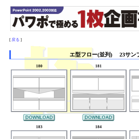
[
戻る
]
エ型フロー(並列) 23サン
180
181
183
184