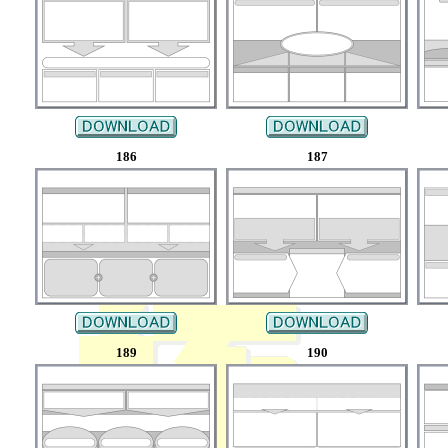
186
187
189
190