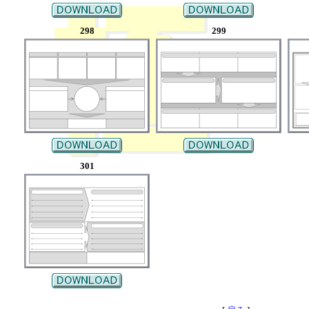
298
299
301