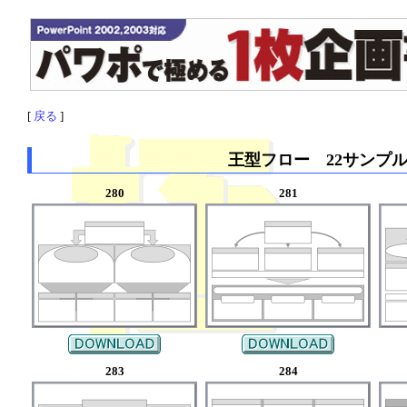
[
戻る
]
王型フロー 22サンプ
280
281
283
284