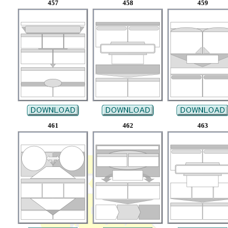
457
458
459
461
462
463