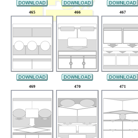
465
466
467
469
470
471