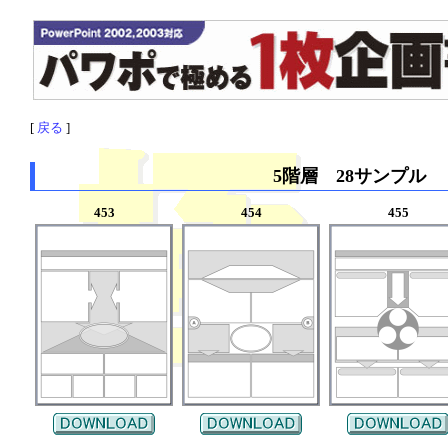
[
戻る
]
5階層 28サンプル
453
454
455