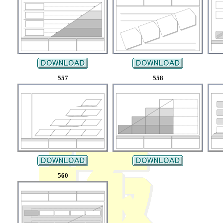
557
558
560