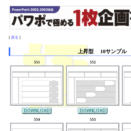
[
戻る
]
上昇型 10サンプル
551
552
554
555