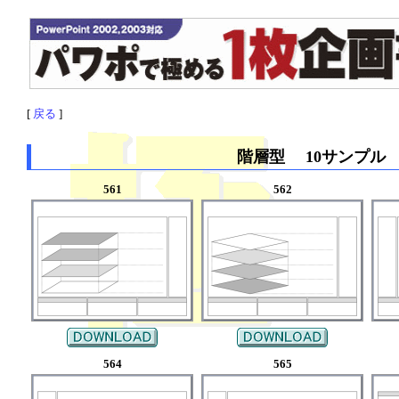
[
戻る
]
階層型 10サンプル
561
562
564
565