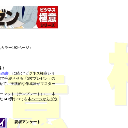
4色カラー192ページ）
場！
企画書」
に続く“ビジネス極意シリ
枚で完結させる「5枚プレゼン」の
わせて、実践的な作成法がマスター
ォーマット（テンプレート）に、本
た
141例
すべてを
本ページからダウ
読者アンケート