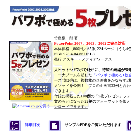
竹島愼一郎 著
PowerPoint 2007、2003、2002に完全対応
本体価格 1,800円／A5版, 224ページ（うち
ISBN 978-4-04-867161-3
発行 アスキー・メディアワークス
大ヒット“パワポで1枚”に、待望の続編が登
一大ブームを起した
「パワポで極める1枚
ーズ”第2弾は、複数枚の企画書をかならず5
メソッドを公開！ プロの企画書33例と合
できます。
付録に掲載した
108例
の「5枚プレゼン」フ
文のもとになった
33例
のフォーマットを加え
ンロードできます。
詳細目次
サンプルPDFをご覧いただけます