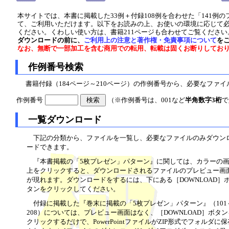
本サイトでは、本書に掲載した33例＋付録108例を合わせた「141例
て、ご利用いただけます。以下をお読みの上、お使いの環境に応じて
ください。くわしい使い方は、書籍211ページも合わせてご覧ください
ダウンロードの前に、
ご利用上の注意と著作権・免責事項について
を
なお、無断で一部加工を含む商用での転用、転載は固くお断りしてお
作例番号検索
書籍付録（184ページ～210ページ）の作例番号から、必要なファ
作例番号
（※作例番号は、001など
半角数字3桁
で
一覧ダウンロード
下記の分類から、ファイルを一覧し、必要なファイルのみダウン
ードできます。
『本書掲載の「5枚プレゼン」パターン』に関しては、カラーの
上をクリックすると、ダウンロードされるファイルのプレビュー画
が現れます。ダウンロードをするには、下にある［DOWNLOAD］
タンをクリックしてください。
付録に掲載した『巻末に掲載の「5枚プレゼン」パターン』（101
208）については、プレビュー画面はなく、［DOWNLOAD］ボタン
クリックするだけで、PowerPointファイルがZIP形式でフォルダに保