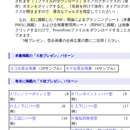
されます（［ファイルのダウンロード］ダイアログボックスの［保
存］ボタンをクリックすると、［名前を付けて保存］ダイアログボ
クスが開きますので、適当なフォルダを指定してください）。
なお、右に掲載した「PAV」理論によるプランニングシート（本
P005に掲載）、および企画書整理用シート（同P007に掲載）は画像
クリックするだけで、PowerPointファイルをダウンロードすること
できます。
「5枚プレゼン」型企画書の企画立案の際にご活用ください。
本書掲載の「５枚プレゼン」パターン
ヨコ位置企画書
（29サンプル）
タテ位置企画書
（4サンプル）
巻末に掲載の「５枚プレゼン」パターン
A ワン／ツーポイント型
（8
B ワンポイント＋バー型
（9
例）
例）
D 上／下にバー型
（8
E 上下にバー型
（17
例）
例）
G 三辺にバー型
（10
H 擬似四角形型
（5
例）
例）