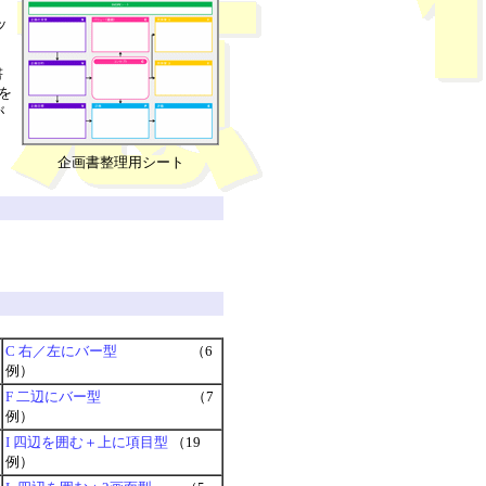
ッ
書
を
が
企画書整理用シート
C 右／左にバー型
（6
例）
F 二辺にバー型
（7
例）
I 四辺を囲む＋上に項目型
（19
例）