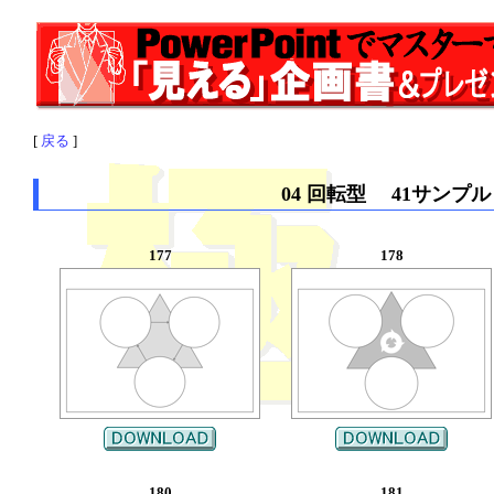
[
戻る
]
04 回転型 41サンプル
177
178
180
181