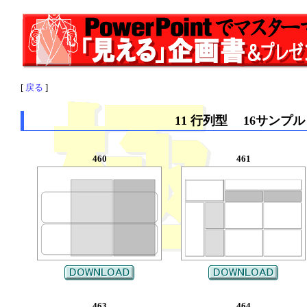
[
戻る
]
11 行列型 16サンプル
460
461
463
464