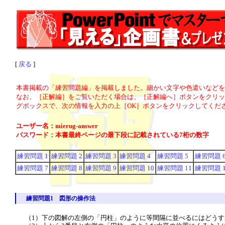
[
戻る
]
本書掲載の「練習問題編」を掲載しました。細かい文字や色遣いなどを
なお、［正解編］をご覧いただく場合は、［正解編へ］ボタンをクリッ
グボックスで、次の情報を入力の上［OK］ボタンをクリックしてくだ
ユーザー名：mierug-answer
パスワード：本書最終ページの最下段に記載されている7桁の数字
練習問題 1
練習問題 2
練習問題 3
練習問題 4
練習問題 5
練習問題 
練習問題 7
練習問題 8
練習問題 9
練習問題 10
練習問題 11
練習問題 1
練習問題1 図形の操作法
（1）下の図解の左側の「円柱」のように等間隔に並べるにはどう