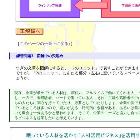
［
このページの一番上に戻る↑
］
練習問題3 図解中の穴埋め
つぎの文章を図解にすると、「2のユニット」で表すことができま
ですが、「2のユニット」にあたる部分（左右に空いているスペー
ょうか。
現在、企業が求めている人材は、即戦力、フルタイムで働いてくれる人、
し、一方で、未経験者、パートで働いている人、それに主婦や高齢者の中
らの人たちに関心を持っていたり、必要としていたりします。企業の側で
ているところは多いので、能力がある、時間的に余裕がある、あるいは昔
いく機会は十分あるかと思われます。そこで、企業のニーズと協力し合っ
るビジネスを起業したいと考えています。