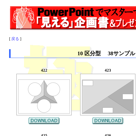
[
戻る
]
10 区分型 38サンプル
422
423
425
426