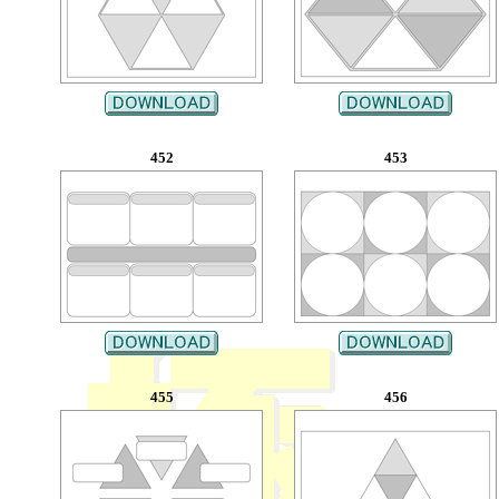
452
453
455
456